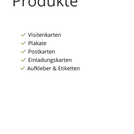
Produkte
Visitenkarten
Plakate
Postkarten
Einladungskarten
Aufkleber & Etiketten
Eintrittskarten
Speise- & Getränkekarten
CD & DVD
Kalender