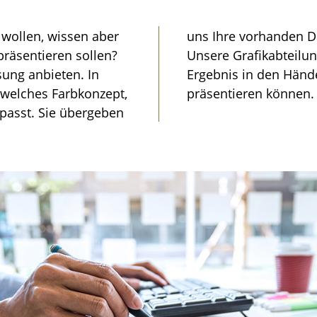
 wollen, wissen aber
nsche und Gedanken.
präsentieren sollen?
 Sie Ihr gewünschtes
sung anbieten. In
nell Ihrem Kunden
welches Farbkonzept,
präsentieren können.
passt. Sie übergeben