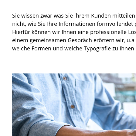
Sie wissen zwar was Sie ihrem Kunden mitteilen
uns Ihre vorhanden Daten und äußern Ihre Wü
nicht, wie Sie Ihre Informationen formvollendet 
Unsere Grafikabteilung bringt alles in Form, bis
Hierfür können wir Ihnen eine professionelle Lö
Ergebnis in den Händen halten und sich professio
einem gemeinsamen Gespräch erörtern wir, u.a 
welche Formen und welche Typografie zu Ihnen 