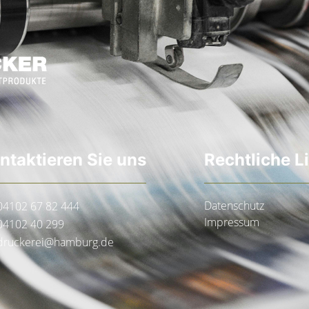
ntaktieren Sie uns
Rechtliche L
Datenschutz
04102 67 82 444
Impressum
04102 40 299
druckerei@hamburg.de